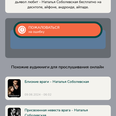
17
дьявол любит - Наталья Соболевская бесплатно на
десктопе, айфоне, андроиде, айпаде.
18
19
20
ПОЖАЛОВАТЬСЯ
на ошибку
21
22
23
24
Похожие аудикниги для прослушивания онлайн
25
26
Близкие враги - Наталья Соболевская
27
09.06.2024 - 06:02
28
29
Присвоенная невеста врага - Наталья
Соболевская