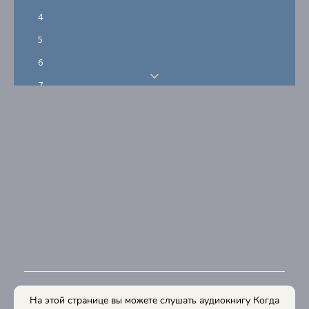
4
5
6
7
8
9
10
11
12
13
14
15
16
На этой странице вы можете слушать аудиокнигу Когда