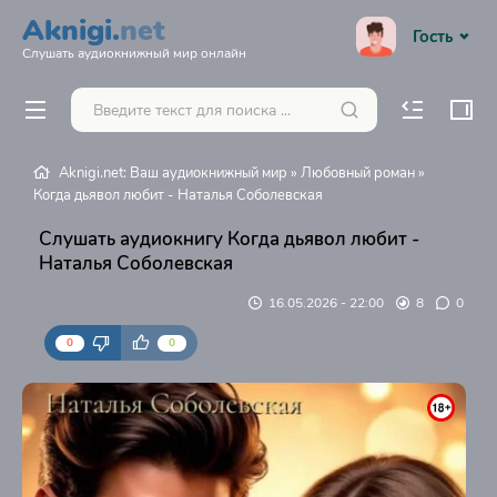
Aknigi.
net
Гость
Слушать аудиокнижный мир онлайн
Aknigi.net: Ваш аудиокнижный мир
»
Любовный роман
»
Когда дьявол любит - Наталья Соболевская
Слушать аудиокнигу Когда дьявол любит -
Наталья Соболевская
16.05.2026 - 22:00
8
0
0
0