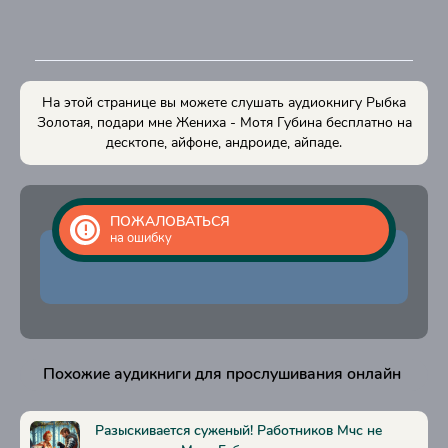
14
15
16
На этой странице вы можете слушать аудиокнигу Рыбка
17
Золотая, подари мне Жениха - Мотя Губина бесплатно на
десктопе, айфоне, андроиде, айпаде.
18
ПОЖАЛОВАТЬСЯ
на ошибку
Похожие аудикниги для прослушивания онлайн
Разыскивается суженый! Работников Мчс не