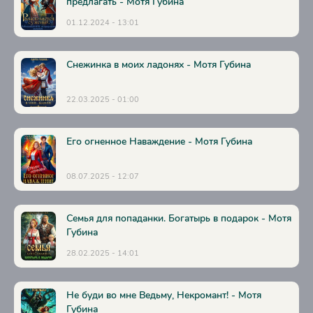
предлагать - Мотя Губина
01.12.2024 - 13:01
Снежинка в моих ладонях - Мотя Губина
22.03.2025 - 01:00
Его огненное Наваждение - Мотя Губина
08.07.2025 - 12:07
Семья для попаданки. Богатырь в подарок - Мотя
Губина
28.02.2025 - 14:01
Не буди во мне Ведьму, Некромант! - Мотя
Губина