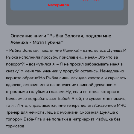
материала.
Описание книги "Рыбка Золотая, подари мне
Жениха - Мотя Губина"
– Рыбка Золотая, пошли мне Жениха! – взмолилась Дуняша.И
Рыбка исполнила просьбу, прислав ей… меня.– Это что за
поворот?! – возмутился я. – Я не просил забрасывать меня в
сказку! У меня там ученики у проруби остались. Немедленно
верните обратно!Но Рыбка лишь махнула хвостом и скрылась
вдалеке, оставив меня на попечение наивной девчонки с
огромными голубыми глазами.Ну, если её тётка, которая в
Белоземье подрабатывает Бабой-Ягой, не сумеет мне помочь,
то я…И что, спрашивается, мне теперь делать?Сказочное МЧС
Тренер для нечисти Лёша с кубиками Скромная Дуняша с
топором Баба-Яга и её попытки в матриархат Избушка без
тормозов