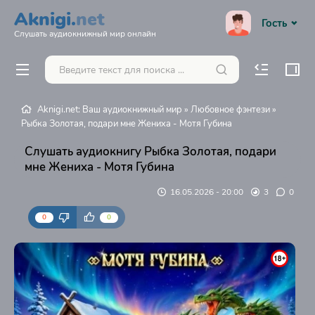
Aknigi.
net
Гость
Слушать аудиокнижный мир онлайн
Aknigi.net: Ваш аудиокнижный мир
»
Любовное фэнтези
»
Рыбка Золотая, подари мне Жениха - Мотя Губина
Слушать аудиокнигу Рыбка Золотая, подари
мне Жениха - Мотя Губина
16.05.2026 - 20:00
3
0
0
0