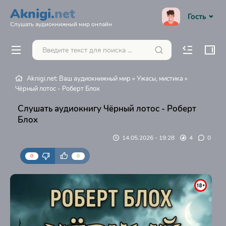
Aknigi.
net
Гость
Слушать аудиокнижный мир онлайн
Aknigi.net: Ваш аудиокнижный мир
»
Ужасы, мистика
»
Чёрный лотос - Роберт Блох
Слушать аудиокнигу Чёрный лотос - Роберт
Блох
14.05.2026 - 19:28
4
0
0
0