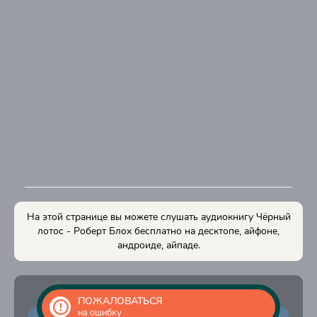
На этой странице вы можете слушать аудиокнигу Чёрный
лотос - Роберт Блох бесплатно на десктопе, айфоне,
андроиде, айпаде.
ПОЖАЛОВАТЬСЯ
на ошибку