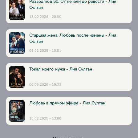
33
Развод под 50. От печали до радости - Лия
Султан
34
13.02.2026 - 20:00
35
36
Старшая жена. Любовь после измены - Лия
37
Султан
08.02.2025 - 10:01
38
39
Токал моего мужа - Лия Султан
40
41
06.05.2026 - 19:33
42
43
Любовь в прямом эфире - Лия Султан
44
10.02.2025 - 13:00
45
46