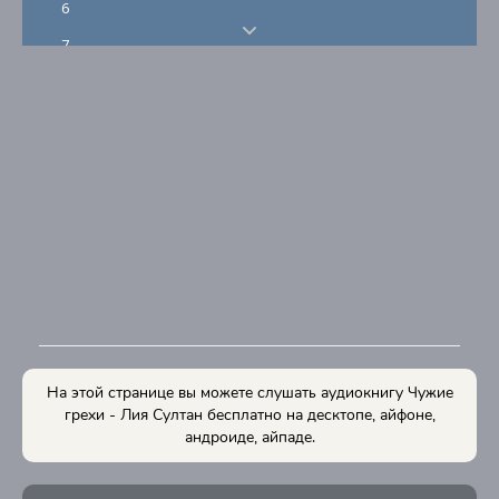
6
7
8
9
10
11
12
13
14
15
16
На этой странице вы можете слушать аудиокнигу Чужие
17
грехи - Лия Султан бесплатно на десктопе, айфоне,
андроиде, айпаде.
18
19