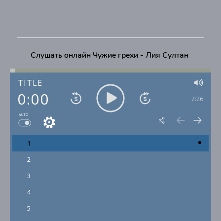
Слушать онлайн Чужие грехи - Лия Султан
TITLE
0:00
7:26
AUTO
1
2
3
4
5