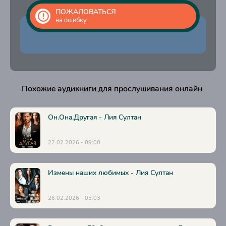
20
ПОЖАЛОВАТЬСЯ
на ошибку
21
22
23
24
Похожие аудикниги для прослушивания онлайн
25
26
Он.Она.Другая - Лия Султан
27
22.02.2026 - 09:00
28
29
Измены наших любимых - Лия Султан
30
31
26.02.2026 - 05:03
32