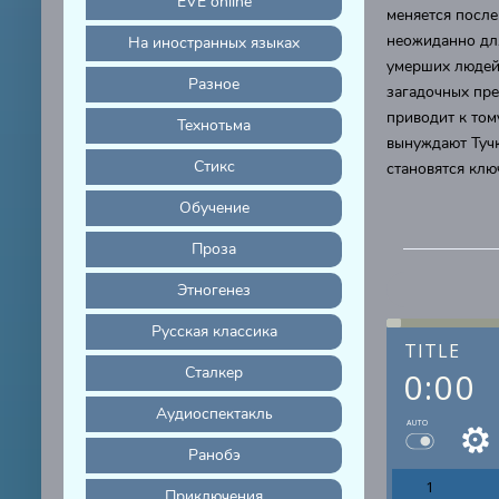
EVE online
меняется после
неожиданно для
На иностранных языках
умерших людей.
Разное
загадочных пре
приводит к том
Технотьма
вынуждают Тучк
Стикс
становятся клю
Обучение
Проза
Этногенез
Русская классика
TITLE
Сталкер
0:00
Аудиоспектакль
AUTO
Ранобэ
1
Приключения