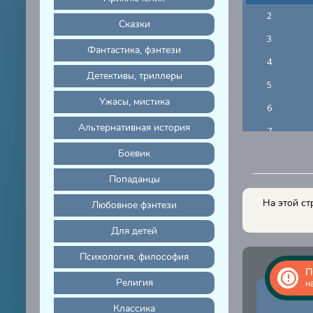
2
Сказки
3
Фантастика, фэнтези
4
Детективы, триллеры
5
Ужасы, мистика
6
Альтернативная история
7
Боевик
8
9
Попаданцы
10
На этой ст
Любовное фэнтези
Для детей
Психология, философия
П
Религия
н
Классика