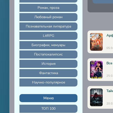
Роман, проза
Любовный роман
Познавательная литература
Арф
LitRPG
Биографии, мемуары
05.0
Постапокалипсис
Все
История
Фантастика
25.0
Научно-популярное
Тай
Меню
20.0
ТОП 100