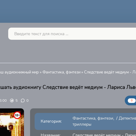
Ваш аудиокнижный мир
»
Фантастика, фэнтези
» Следствие ведёт медиум - 
шать аудиокнигу Следствие ведёт медиум - Лариса Льв
6:00
5
0
0
Фантастика, фэнтези
/
Детектив
Категория:
триллеры
Название:
Следствие ведёт медиум - Лари