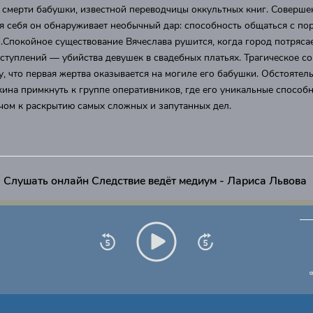
 смерти бабушки, известной переводчицы оккультных книг. Соверше
 себя он обнаруживает необычный дар: способность общаться с по
Спокойное существование Вячеслава рушится, когда город потряса
ступлений — убийства девушек в свадебных платьях. Трагическое с
у, что первая жертва оказывается на могиле его бабушки. Обстоятел
ина примкнуть к группе оперативников, где его уникальные способ
чом к раскрытию самых сложных и запутанных дел.
Слушать онлайн Следствие ведёт медиум - Лариса Львова