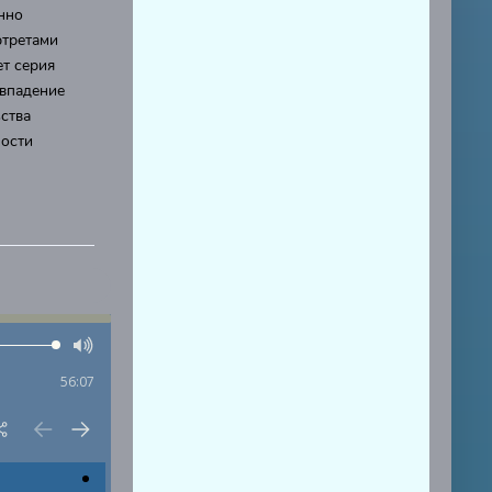
нно
ртретами
ет серия
овпадение
ьства
ности
56:07