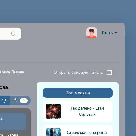
Гость
Лариса Львова
Открыть боковую панель
ова
Топ месяца
К
0
Так далеко - Дэй
Сильвия
ы,
Страж моего сердца,
са Львова