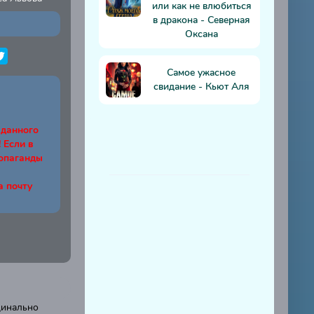
или как не влюбиться
в дракона - Северная
Оксана
Самое ужасное
свидание - Кьют Аля
 данного
Если в
ропаганды
а почту
динально