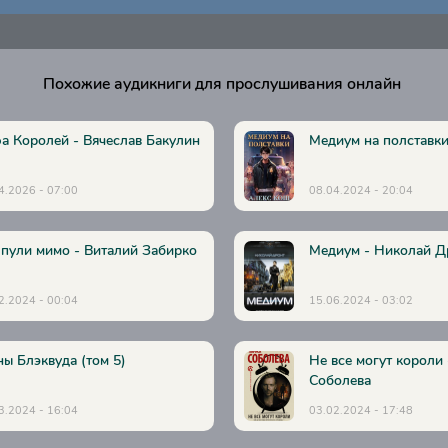
Похожие аудикниги для прослушивания онлайн
а Королей - Вячеслав Бакулин
Медиум на полставки
4.2026 - 07:00
08.04.2024 - 20:04
 пули мимо - Виталий Забирко
Медиум - Николай Д
2.2024 - 00:04
15.06.2024 - 03:02
ны Блэквуда (том 5)
Не все могут короли
Соболева
3.2024 - 16:04
03.02.2024 - 17:48