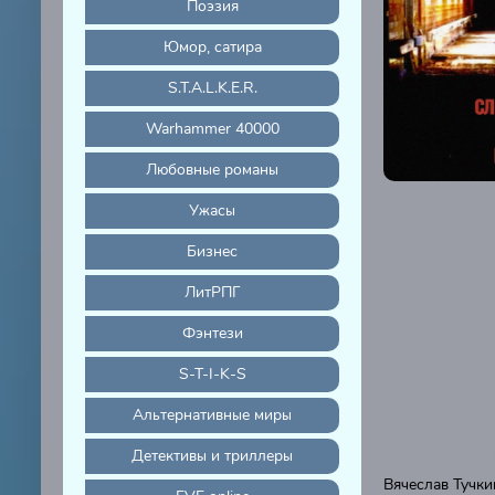
Поэзия
Юмор, сатира
S.T.A.L.K.E.R.
Warhammer 40000
Любовные романы
Ужасы
Бизнес
ЛитРПГ
Фэнтези
S-T-I-K-S
Альтернативные миры
Детективы и триллеры
Вячеслав Тучки