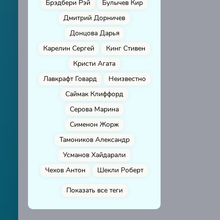
Брэдбери Рэй
Булычев Кир
Дмитрий Дорничев
Донцова Дарья
Карелин Сергей
Кинг Стивен
Кристи Агата
Лавкрафт Говард
Неизвестно
Саймак Клиффорд
Серова Марина
Сименон Жорж
Тамоников Александр
Усманов Хайдарали
Чехов Антон
Шекли Роберт
Показать все теги