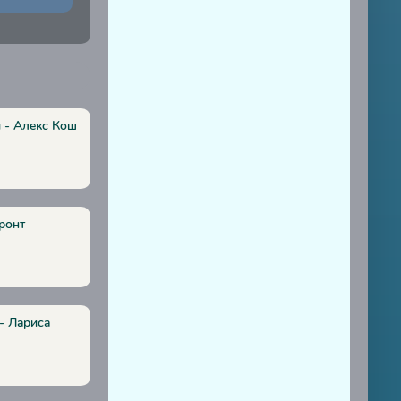
 - Алекс Кош
ронт
 - Лариса