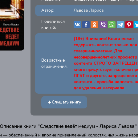
Автор:
Львова Лариса
Поделиться
книгой:
(18+) Внимание! Книга может
содержать контент только для
совершеннолетних. Для
несовершеннолетних просмотр
Возрастные
контента СТРОГО ЗАПРЕЩЕН! 
ограничения:
книге присутствует наличие п
ЛГБТ и другого, запрещенного
контента - просьба написать н
для удаления материала.
Слушать книгу
Описание книги "Следствие ведёт медиум - Лариса Львова"
н — обеспеченный и вполне приземленный холостяк, чья жизнь кар