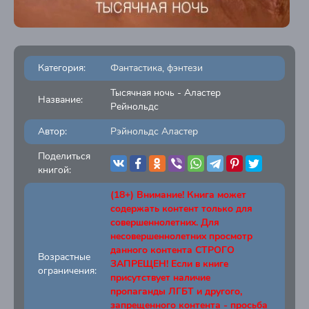
Категория:
Фантастика, фэнтези
Тысячная ночь - Аластер
Название:
Рейнольдс
Автор:
Рэйнольдс Аластер
Поделиться
книгой:
(18+) Внимание! Книга может
содержать контент только для
совершеннолетних. Для
несовершеннолетних просмотр
данного контента СТРОГО
Возрастные
ЗАПРЕЩЕН! Если в книге
ограничения:
присутствует наличие
пропаганды ЛГБТ и другого,
запрещенного контента - просьба