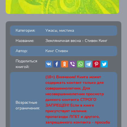
Категория:
Ужасы, мистика
Название:
Земляничная весна - Стивен Кинг
Автор:
Кинг Стивен
Поделиться
книгой:
(18+) Внимание! Книга может
содержать контент только для
совершеннолетних. Для
несовершеннолетних просмотр
данного контента СТРОГО
Возрастные
ЗАПРЕЩЕН! Если в книге
ограничения:
присутствует наличие
пропаганды ЛГБТ и другого,
запрещенного контента - просьба