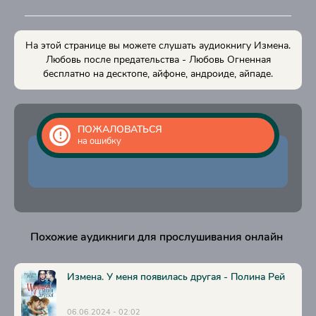
15
16
На этой странице вы можете слушать аудиокнигу Измена.
17
Любовь после предательства - Любовь Огненная
бесплатно на десктопе, айфоне, андроиде, айпаде.
18
19
20
ПОЖАЛОВАТЬСЯ
на ошибку
21
22
23
24
Похожие аудикниги для прослушивания онлайн
25
26
Измена. У меня появилась другая - Полина Рей
27
06.06.2024 - 02:02