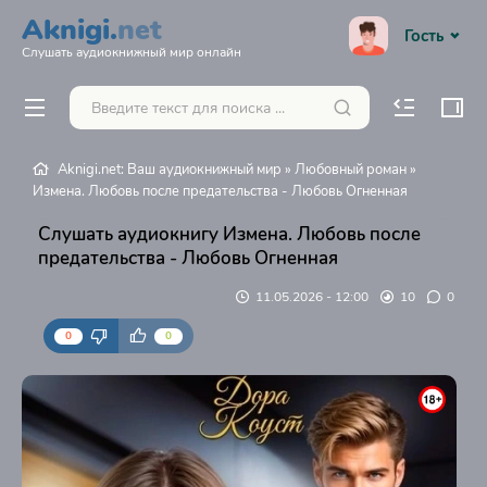
Aknigi.
net
Гость
Слушать аудиокнижный мир онлайн
Aknigi.net: Ваш аудиокнижный мир
»
Любовный роман
»
Измена. Любовь после предательства - Любовь Огненная
Слушать аудиокнигу Измена. Любовь после
предательства - Любовь Огненная
11.05.2026 - 12:00
10
0
0
0