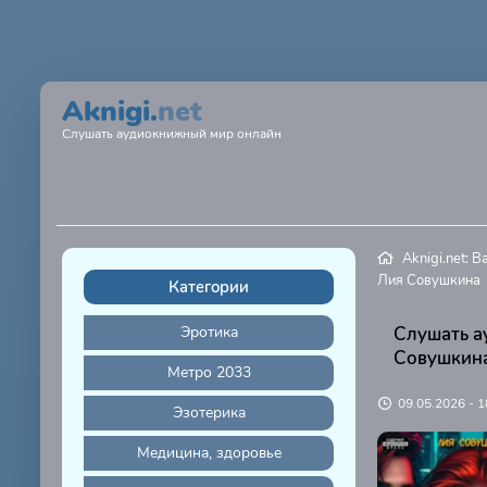
Aknigi.
net
Слушать аудиокнижный мир онлайн
Aknigi.net: 
Лия Совушкина
Категории
Эротика
Слушать а
Совушкин
Метро 2033
09.05.2026 - 1
Эзотерика
Медицина, здоровье