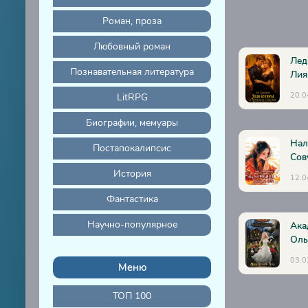
17
Роман, проза
18
Любовный роман
19
Лед
Познавательная литература
Лия
20
20.0
LitRPG
21
Биографии, мемуары
22
Нал
Постапокалипсис
23
Сов
24
История
12.0
25
Фантастика
26
Научно-популярное
Ака
27
Оль
28
03.0
Меню
29
ТОП 100
30