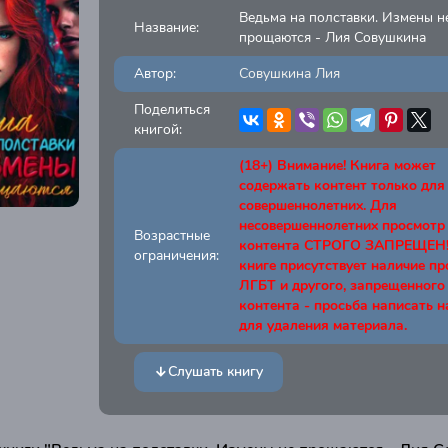
Ведьма на полставки. Измены н
Название:
прощаются - Лия Совушкина
Автор:
Совушкина Лия
Поделиться
книгой:
(18+) Внимание! Книга может
содержать контент только для
совершеннолетних. Для
несовершеннолетних просмотр
Возрастные
контента СТРОГО ЗАПРЕЩЕН! 
ограничения:
книге присутствует наличие п
ЛГБТ и другого, запрещенного
контента - просьба написать н
для удаления материала.
Слушать книгу