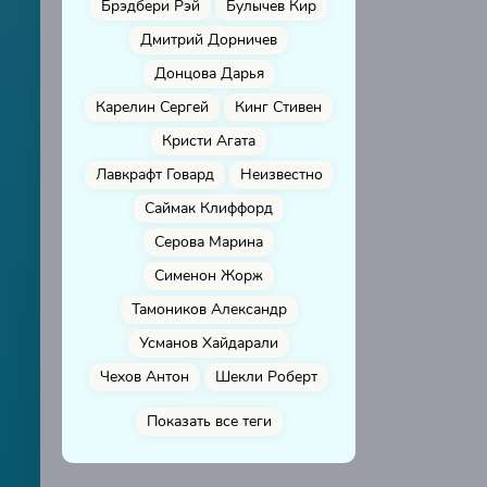
Брэдбери Рэй
Булычев Кир
Дмитрий Дорничев
Донцова Дарья
Карелин Сергей
Кинг Стивен
Кристи Агата
Лавкрафт Говард
Неизвестно
Саймак Клиффорд
Серова Марина
Сименон Жорж
Тамоников Александр
Усманов Хайдарали
Чехов Антон
Шекли Роберт
Показать все теги