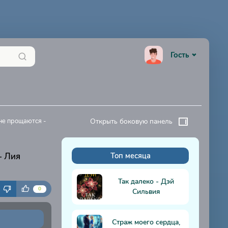
Гость
 не прощаются -
Открыть боковую панель
- Лия
Топ месяца
К
Так далеко - Дэй
0
Сильвия
Страж моего сердца,