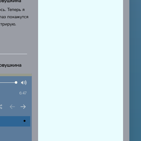
Совушкина"
сь. Теперь я
лаз покажутся
стрирую.
Совушкина
6:47