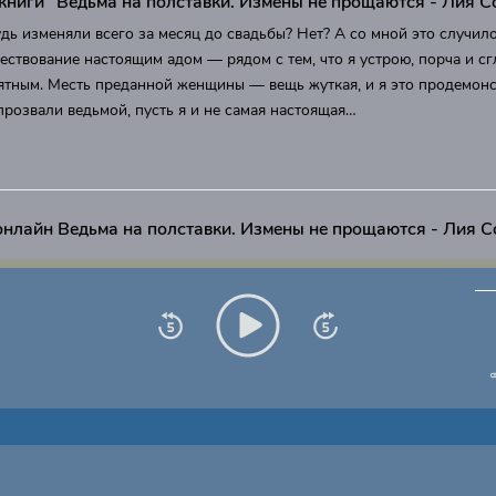
книги "Ведьма на полставки. Измены не прощаются - Лия 
дь изменяли всего за месяц до свадьбы? Нет? А со мной это случило
ествование настоящим адом — рядом с тем, что я устрою, порча и сг
ятным. Месть преданной женщины — вещь жуткая, и я это продемон
розвали ведьмой, пусть я и не самая настоящая…
онлайн Ведьма на полставки. Измены не прощаются - Лия 