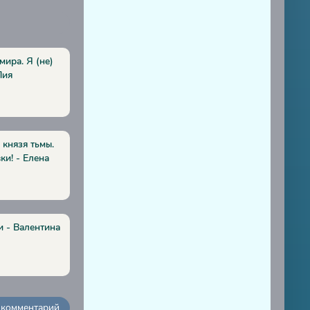
мира. Я (не)
Лия
 князя тьмы.
ки! - Елена
и - Валентина
 комментарий