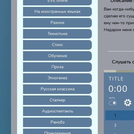
Описание 
EVE online
Вам когда-нибу
На иностранных языках
сделаю его сущ
Разное
ему чем-то при
Недаром меня п
Технотьма
Стикс
Обучение
Слушать 
Проза
Этногенез
TITLE
0:00
Русская классика
AUTO
Сталкер
Аудиоспектакль
1
Ранобэ
2
Приключения