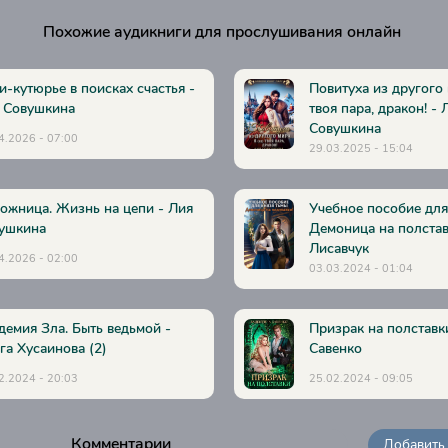
Похожие аудикниги для прослушивания онлайн
и-кутюрье в поисках счастья -
Повитуха из другого 
 Совушкина
твоя пара, дракон! - 
Совушкина
4.2026 - 07:00
29.03.2025 - 15:04
ожница. Жизнь на цепи - Лия
Учебное пособие для
ушкина
Демоница на полстав
Лисавчук
4.2026 - 02:00
03.03.2024 - 01:04
демия Зла. Быть ведьмой -
Призрак на полставк
га Хусаинова (2)
Савенко
2.2024 - 20:03
25.02.2024 - 09:05
Комментарии
Добавить