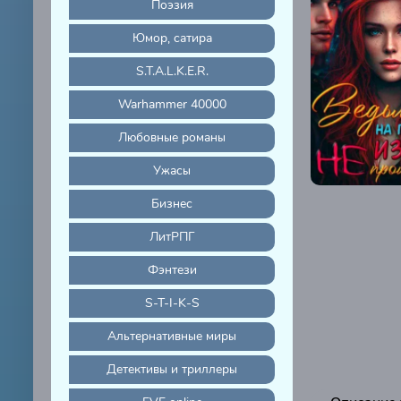
Поэзия
Юмор, сатира
S.T.A.L.K.E.R.
Warhammer 40000
Любовные романы
Ужасы
Бизнес
ЛитРПГ
Фэнтези
S-T-I-K-S
Альтернативные миры
Детективы и триллеры