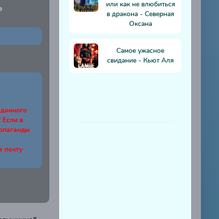
или как не влюбиться
е
в дракона - Северная
Оксана
Самое ужасное
свидание - Кьют Аля
 данного
Если в
ропаганды
а почту