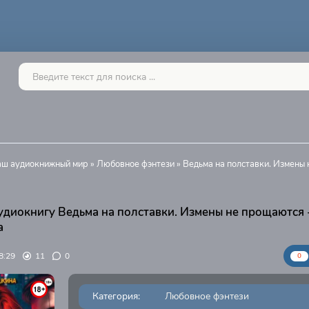
Ваш аудиокнижный мир
»
Любовное фэнтези
» Ведьма на полставки. Измены
удиокнигу Ведьма на полставки. Измены не прощаются 
а
8:29
11
0
0
Категория:
Любовное фэнтези