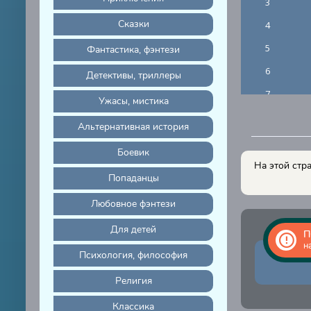
3
Сказки
4
5
Фантастика, фэнтези
6
Детективы, триллеры
7
Ужасы, мистика
8
Альтернативная история
9
Боевик
10
На этой стр
Попаданцы
11
Любовное фэнтези
12
Для детей
13
П
н
14
Психология, философия
15
Религия
16
Классика