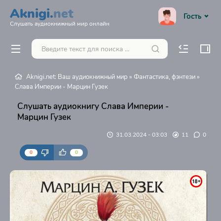
Aknigi.
net
Гость
Слушать аудиокнижный мир онлайн
Aknigi.net: Ваш аудиокнижный мир
»
Фантастика, фэнтези
»
Слава Империи - Марцин Гузек
Слушать аудиокнигу Слава Империи -
Марцин Гузек
31.03.2024 - 03:03
11
0
0
0