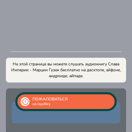
На этой странице вы можете слушать аудиокнигу Слава
Империи - Марцин Гузек бесплатно на десктопе, айфоне,
андроиде, айпаде.
ПОЖАЛОВАТЬСЯ
на ошибку