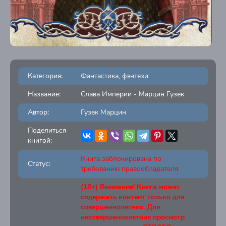
Категория:
Фантастика, фэнтези
Название:
Слава Империи - Марцин Гузек
Автор:
Гузек Марцин
Поделиться
книгой:
Книга заблокирована по
Статус:
требованию правообладателя
(18+) Внимание! Книга может
содержать контент только для
совершеннолетних. Для
несовершеннолетних просмотр