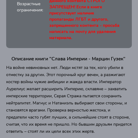
данного контента СТРОГО
Возрастные
ЗАПРЕЩЕН! Если в книге
ограничения:
присутствует наличие
пропаганды ЛГБТ и другого,
запрещенного контента - просьба
написать на почту для удаления
материала.
Описание книги "Слава Империи - Марцин Гузек"
На войне невиновных нет. Люди мстят за тех, кого убили в
отместку за других. Этот порочный круг вечен, а разжигают
костер войны чужие амбиции и жажда власти. Император
Аурелиус желает расширить Империю, склавяне – захватить
имперские территории, Серая Стража пытается сохранить
нейтралитет. Магнус и Натаниэль выбирают свои стороны, и
становятся врагами. Проверка верностью жестока, и
предатели часто губят лучших, а сильнейшие стоят в стороне,
считая, что их время не пришло. Но бывшим друзьям придется
ответить – стоят ли их цели всех этих жертв.