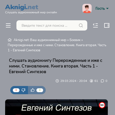
Aknigi.
net
Гость
Слушать аудиокнижный мир онлайн
Aknigi.net: Ваш аудиокнижный мир
»
Боевик
»
Перерожденные и иже с ними. Становление. Книга вторая. Часть
1 - Евгений Синтезов
Слушать аудиокнигу Перерожденные и иже с
ними. Становление. Книга вторая. Часть 1 -
Евгений Синтезов
29.03.2024 - 20:04
61
0
0
0