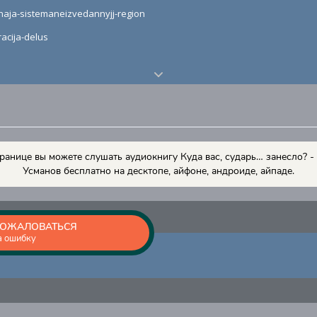
naja-sistemaneizvedannyjj-region
acija-delus
kosmos-neizvedannye-territorii
zymjannaja-sistema
транице вы можете слушать аудиокнигу Куда вас, сударь… занесло? -
Усманов бесплатно на десктопе, айфоне, андроиде, айпаде.
estvo
ОЖАЛОВАТЬСЯ
а ошибку
ja-sistema
icija
hutochnaja-sistema-k-15-46