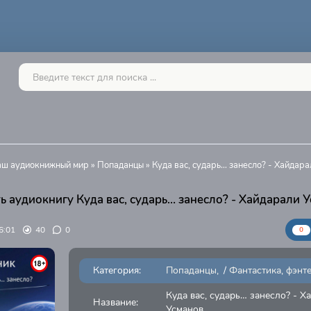
Ваш аудиокнижный мир
»
Попаданцы
» Куда вас, сударь… занесло? - Хайдар
ь аудиокнигу Куда вас, сударь… занесло? - Хайдарали 
6:01
40
0
0
Категория:
Попаданцы
/
Фантастика, фэнт
Куда вас, сударь… занесло? - Х
Название:
Усманов