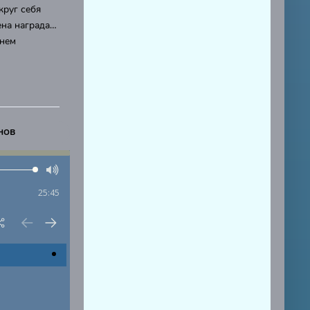
круг себя
ена награда…
 нем
нов
25:45