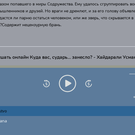
зом попавшего в миры Содружества. Ему удалось сгруппировать во
ышленников и друзей. Но враги не дремлют, и за его голову объявл
дастся ли парню остаться человеком, или же зверь, что скрывается в
т?Содержит нецензурную брань.
шать онлайн Куда вас, сударь… занесло? - Хайдарали Усма
stvo
lana