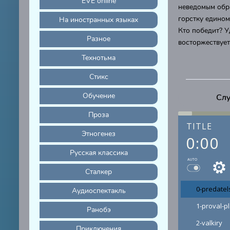
EVE online
неведомым обра
горстку едином
На иностранных языках
Кто победит? У
Разное
восторжествуе
Технотьма
Стикс
Обучение
Слу
Проза
TITLE
Этногенез
0:00
Русская классика
AUTO
Сталкер
0-predatel
Аудиоспектакль
1-proval-p
Ранобэ
2-valkiry
Приключения