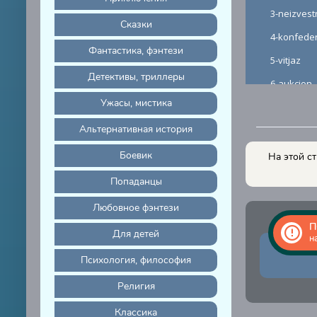
3-neizvest
Сказки
4-konfeder
Фантастика, фэнтези
5-vitjaz
Детективы, триллеры
6-aukcion
Ужасы, мистика
7-dalnijj-
Альтернативная история
8-arkhibe
9-iadsi
Боевик
На этой с
10-knjazh
Попаданцы
11-vitjaz
Любовное фэнтези
12-tma
П
Для детей
н
13-stranna
Психология, философия
14-ehksped
Религия
15-promez
Классика