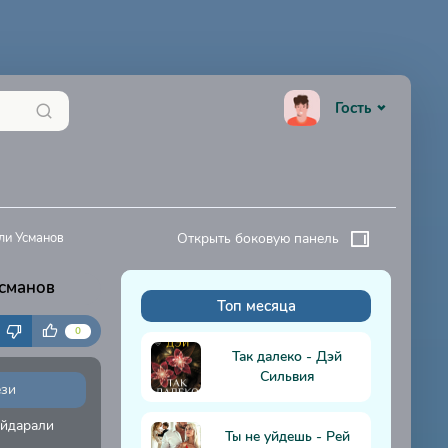
Гость
али Усманов
Открыть боковую панель
Усманов
Топ месяца
К
0
Так далеко - Дэй
Сильвия
ези
айдарали
Ты не уйдешь - Рей