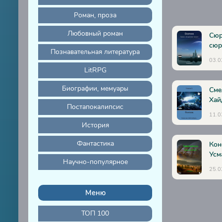
16-zasada
Роман, проза
17-doverie
18-stranno
Любовный роман
Сюр
сюр
19-torgova
Познавательная литература
03.0
20-kolco-l
LitRPG
21-konfede
Биографии, мемуары
Сме
22-agrafy
Хай
Постапокалипсис
23-piraty
11.0
История
24-respub
Фантастика
Кон
25-gosti
Усм
Научно-популярное
26-federaci
25.0
27-novye-s
Меню
28-poisk
29-okhota-
ТОП 100