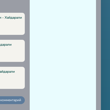
и - Хайдарали
йдарали
Хайдарали
 комментарий