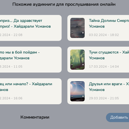
Похожие аудикниги для прослушивания онлайн
-nuzhno-zasluzhit
sti-sistemy-u-14-34
приз… Да здравствует
Тайна Долины Смерт
приз! - Хайдарали Усманов
Усманов
ja-stancija
2.2024 - 22:08
03.02.2024 - 18:02
arua
racija-delus
ло мы в бой пойдем -
Тучи сгущаются - Ха
дарали Усманов
Усманов
3.2024 - 11:05
17.03.2024 - 14:04
lika-khakdan
ец или начало? - Хайдарали
Друзья или враги - 
анов
Усманов
ja-nivejj-centralnye-miry
2.2024 - 16:06
29.03.2024 - 21:05
ojuzniki
Комментарии
Добавить
na-krupnuju-dich