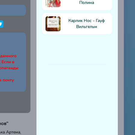
Полина
Карлик Нос - Гауф
Вильгельм
 данного
Если в
ропаганды
а почту
нов"
ка Артема,