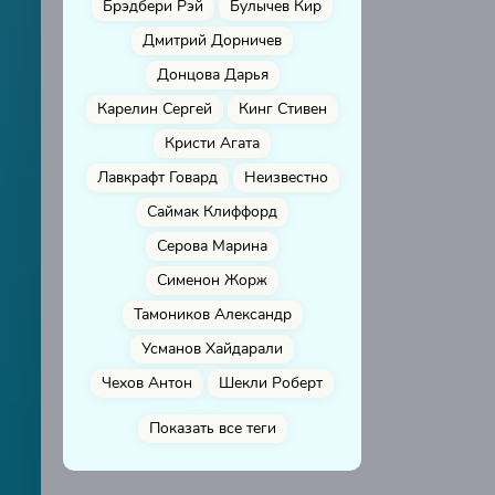
Брэдбери Рэй
Булычев Кир
Дмитрий Дорничев
Донцова Дарья
Карелин Сергей
Кинг Стивен
Кристи Агата
Лавкрафт Говард
Неизвестно
Саймак Клиффорд
Серова Марина
Сименон Жорж
Тамоников Александр
Усманов Хайдарали
Чехов Антон
Шекли Роберт
Показать все теги