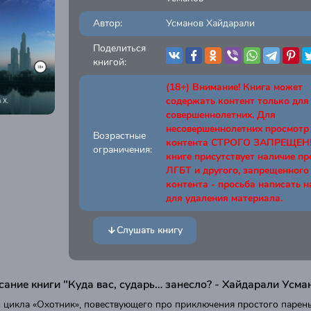
Автор:
Усманов Хайдарали
Поделиться
книгой:
(18+) Внимание! Книга может
содержать контент только для
совершеннолетних. Для
несовершеннолетних просмотр
Возрастные
контента СТРОГО ЗАПРЕЩЕН! 
ограничения:
книге присутствует наличие п
ЛГБТ и другого, запрещенного
контента - просьба написать н
для удаления материала.
Слушать книгу
ание книги "Куда вас, сударь… занесло? - Хайдарали Усма
ь цикла «Охотник», повествующего про приключения простого парень