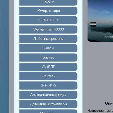
Поэзия
Юмор, сатира
S.T.A.L.K.E.R.
Warhammer 40000
Любовные романы
Ужасы
Бизнес
ЛитРПГ
Фэнтези
S-T-I-K-S
Альтернативные миры
Опис
Детективы и триллеры
Четвертая част