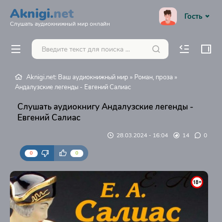
Aknigi.
net
Гость
Слушать аудиокнижный мир онлайн
Aknigi.net: Ваш аудиокнижный мир
»
Роман, проза
»
Андалузские легенды - Евгений Салиас
Слушать аудиокнигу Андалузские легенды -
Евгений Салиас
28.03.2024 - 16:04
14
0
0
0