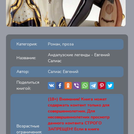
Категория:
Роман, проза
Андалузские легенды - Евгений
Название:
Салиас
Автор:
Салиас Евгений
Поделиться
книгой:
(18+) Внимание! Книга может
содержать контент только для
совершеннолетних. Для
несовершеннолетних просмотр
данного контента СТРОГО
Возрастные
ЗАПРЕЩЕН! Если в книге
ограничения: