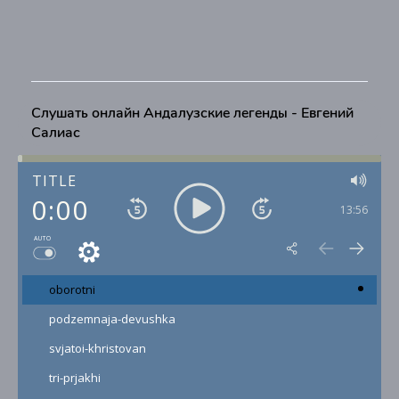
Слушать онлайн Андалузские легенды - Евгений
Салиас
TITLE
0:00
13:56
AUTO
oborotni
podzemnaja-devushka
svjatoi-khristovan
tri-prjakhi