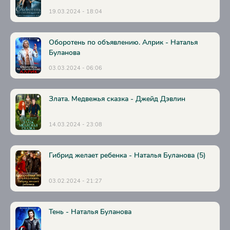
Глава 28
19.03.2024 - 18:04
Глава 29
Глава 30
Оборотень по объявлению. Алрик - Наталья
Буланова
Глава 31
03.03.2024 - 06:06
Глава 32
Глава 33
Злата. Медвежья сказка - Джейд Дэвлин
Глава 34
Глава 35
14.03.2024 - 23:08
Глава 36
Глава 37
Гибрид желает ребенка - Наталья Буланова (5)
Глава 38
03.02.2024 - 21:27
Глава 39
Глава 40
Тень - Наталья Буланова
Глава 41