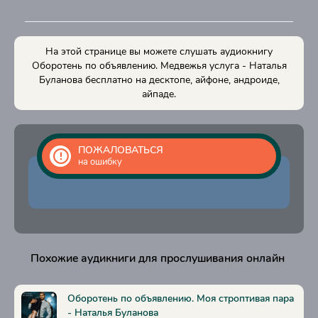
Глава 15
Глава 16
На этой странице вы можете слушать аудиокнигу
Глава 17
Оборотень по объявлению. Медвежья услуга - Наталья
Буланова бесплатно на десктопе, айфоне, андроиде,
Глава 18
айпаде.
Глава 19
Глава 20
ПОЖАЛОВАТЬСЯ
Глава 21
на ошибку
Глава 22
Глава 23
Глава 24
Глава 25
Похожие аудикниги для прослушивания онлайн
Глава 26
Глава 27
Оборотень по объявлению. Моя строптивая пара
- Наталья Буланова