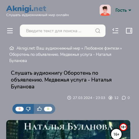
Aknigi.
net
Гость
Слушать аудиокнижный мир онлайн
Aknigi.net: Ваш аудиокнижный мир
»
Любовное фэнтези
»
Оборотень по объявлению. Медвежья услуга - Наталья
Буланова
Слушать аудиокнигу Оборотень по
объявлению. Медвежья услуга - Наталья
Буланова
27.03.2024 - 23:03
12
0
0
0